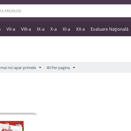
a
VII-a
VIII-a
IX-a
X-a
XI-a
XII-a
Evaluare Națională
mai noi apar primele
40 Per pagina