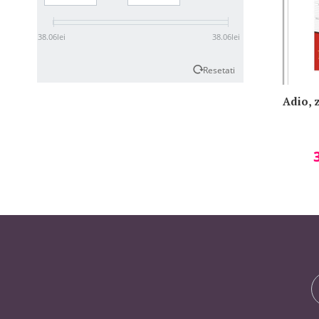
38.06
lei
38.06
lei
Resetati
Adio, z