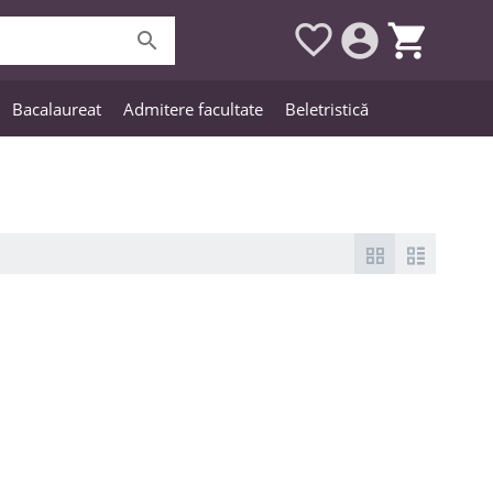




Bacalaureat
Admitere facultate
Beletristică