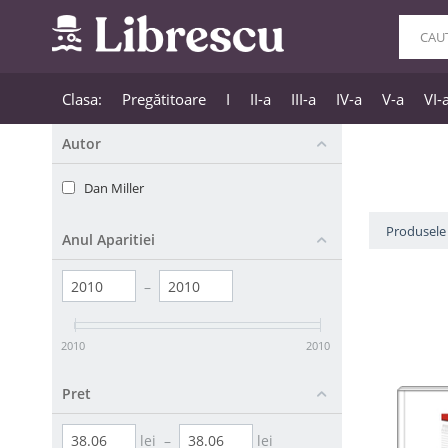
Clasa:
Pregătitoare
I
II-a
III-a
IV-a
V-a
VI-
Autor
Dan Miller
Produsele 
Anul Aparitiei
–
2010
2010
Pret
lei
–
lei