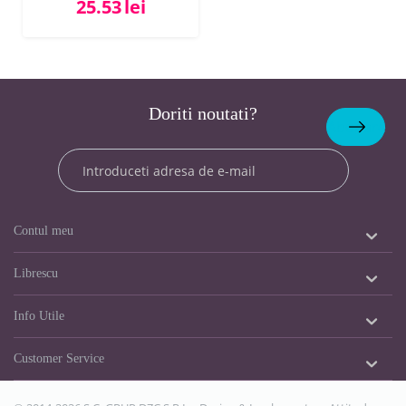
25.53
lei
Doriti noutati?
Abonare
Contul meu
Librescu
Info Utile
Customer Service