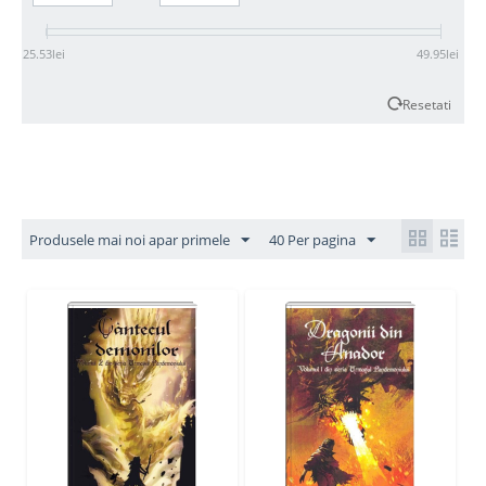
25.53
lei
49.95
lei
Resetati
Produsele mai noi apar primele
40 Per pagina