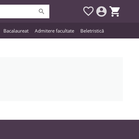




Bacalaureat
Admitere facultate
Beletristică