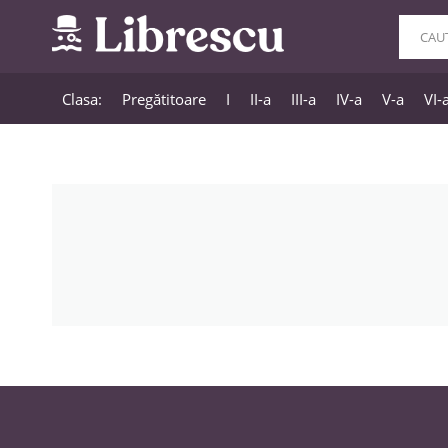
Clasa:
Pregătitoare
I
II-a
III-a
IV-a
V-a
VI-