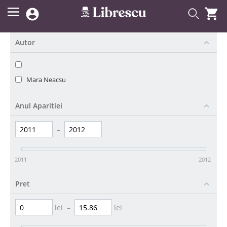


Autor
Mara Neacsu
Anul Aparitiei
–
2011
2012
Pret
lei
–
lei