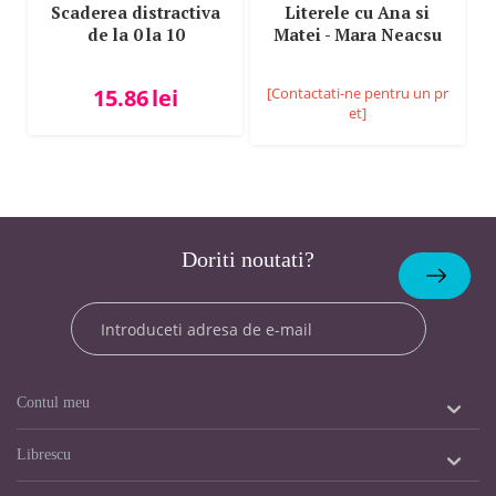
Scaderea distractiva
Literele cu Ana si
de la 0 la 10
Matei - Mara Neacsu
15.86
lei
[Contactati-ne pentru un pr
et]
Doriti noutati?
Abonare
Contul meu
Librescu