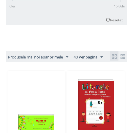
0
lei
15.86
lei
Resetati
Produsele mai noi apar primele
40 Per pagina