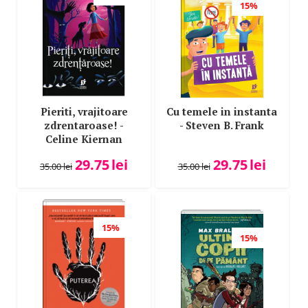
15%
Pieriti, vrajitoare
Cu temele in instanta
zdrentaroase! -
- Steven B. Frank
Celine Kiernan
29.75
lei
29.75
lei
35.00
lei
35.00
lei
15%
15%