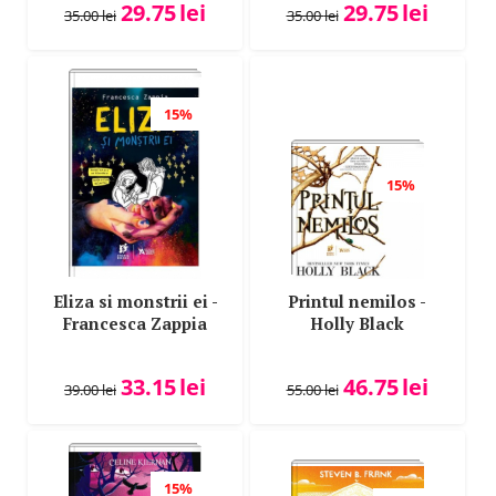
29.75
lei
29.75
lei
35.00
lei
35.00
lei
15%
15%
Eliza si monstrii ei -
Printul nemilos -
Francesca Zappia
Holly Black
33.15
lei
46.75
lei
39.00
lei
55.00
lei
15%