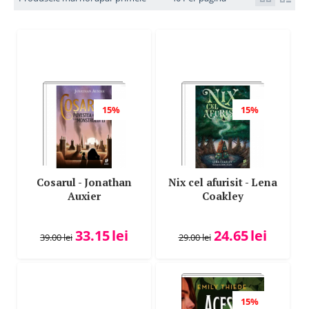
15%
15%
Cosarul - Jonathan
Nix cel afurisit - Lena
Auxier
Coakley
33.15
lei
24.65
lei
39.00
lei
29.00
lei
15%