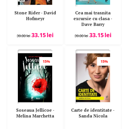
Stone Rider - David
Cea mai trasnita
Hofmeyr
excursie cu clasa -
Dave Barry
33.15
lei
33.15
lei
39.00
lei
39.00
lei
15%
15%
Soseaua Jellicoe -
Carte de identitate -
Melina Marchetta
Sanda Nicola