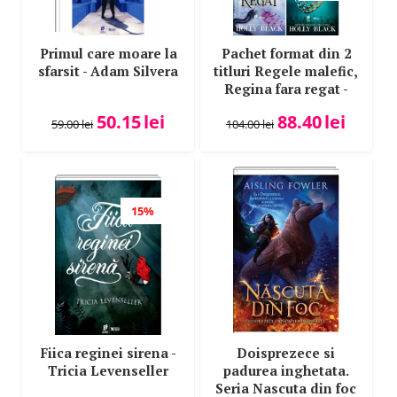
Primul care moare la
Pachet format din 2
sfarsit - Adam Silvera
titluri Regele malefic,
Regina fara regat -
Holly Black
50.15
lei
88.40
lei
59.00
lei
104.00
lei
15%
Fiica reginei sirena -
Doisprezece si
Tricia Levenseller
padurea inghetata.
Seria Nascuta din foc