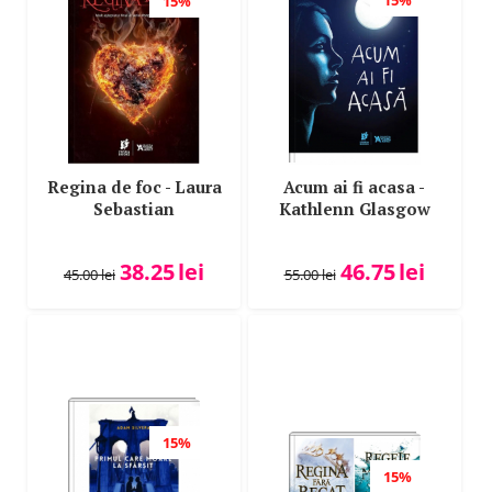
15%
Regina de foc - Laura
Acum ai fi acasa -
Sebastian
Kathlenn Glasgow
38.25
lei
46.75
lei
45.00
lei
55.00
lei
15%
15%