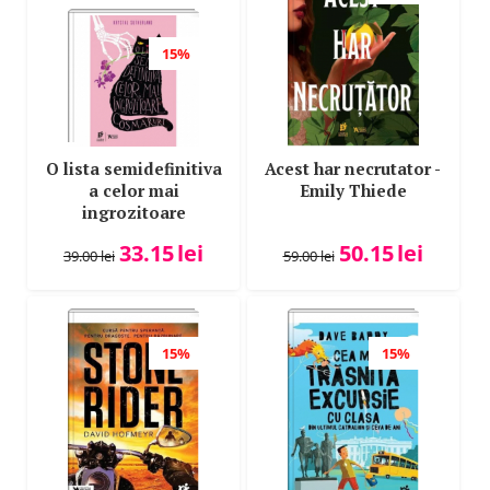
15%
O lista semidefinitiva
Acest har necrutator -
a celor mai
Emily Thiede
ingrozitoare
cosmaruri - Krystal
33.15
lei
50.15
lei
Sutherland
39.00
lei
59.00
lei
15%
15%