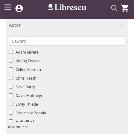


Autor
Adam Silvera
Aisling Fowler
Celine Kiernan
Chris Heath
Dave Barry
David Hofmeyr
Emily Thiede
Francesca Zappia
Holly Black
Mai mult
Jonathan Auxier