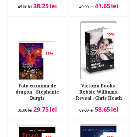
38.25
lei
41.65
lei
45.00
lei
49.00
lei
15%
15%
Fata cu inima de
Victoria Books:
dragon - Stephanie
Robbie Williams.
Burgis
Reveal - Chris Heath
29.75
lei
58.65
lei
35.00
lei
69.00
lei
15%