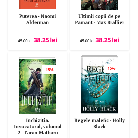
Puterea - Naomi
Ultimii copii de pe
Alderman
Pamant - Max Brallier
38.25
lei
38.25
lei
45.00
lei
45.00
lei
15%
15%
Inchizitia.
Regele malefic - Holly
Invocatorul, volumul
Black
2 - Taran Matharu