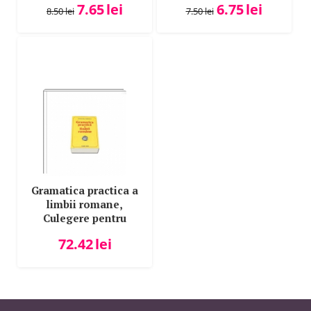
7.65
lei
6.75
lei
8.50
lei
7.50
lei
Gramatica practica a
limbii romane,
Culegere pentru
Evaluarea Nationala
72.42
lei
si Bacalaureat si
admitere - Stefania
Popescu