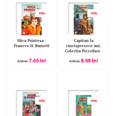
10%
10%
Mica Printesa -
Capitan la
Frances H. Burnett
cincisprezece ani.
Colectia Piccolino -
Jules Verne
7.65
lei
8.08
lei
8.50
lei
8.98
lei
10%
10%