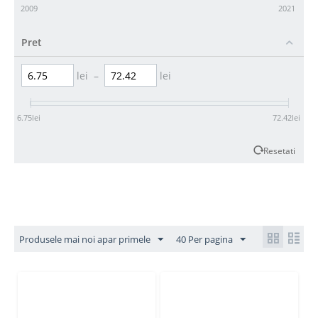
2009
2021
Pret
lei
–
lei
6.75
lei
72.42
lei
Resetati
Produsele mai noi apar primele
40 Per pagina