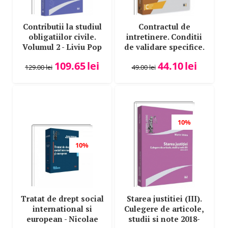
Evelina Oprina
Contributii la studiul
Contractul de
Flaviu Ciopec
obligatiilor civile.
intretinere. Conditii
Florentin Tuca
Volumul 2 - Liviu Pop
de validare specifice.
Efectele contractului
Florentina Gabriela Rotaru
109.65
lei
44.10
lei
de intretinere.
129.00
lei
49.00
lei
Florin Ludusan
Incetarea
Florin Motiu
contractului de
intretinere si
Florin Radu
executarea silita a
Florin Streteanu
obligatiei de
10%
intretinere - Grigore-
Francisc Deak
Valentin Beleniuc
10%
Gabriel Mihai
Gabriel Mihai
Gabriel Tita Nicolescu
Gabriela Groza
Tratat de drept social
Starea justitiei (III).
Gabriela Cristina Frentiu
international si
Culegere de articole,
european - Nicolae
studii si note 2018-
Gabriela Nicoleta Chihaia