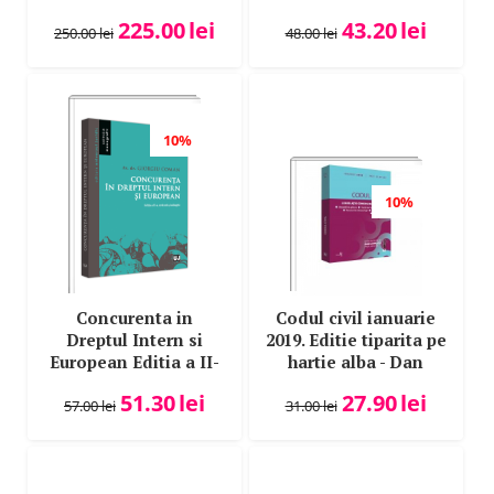
Liviu Pop
Ioana Laura Toma-
Perspective Istorice
225.00
lei
43.20
lei
Dauceanu
Cultural-Stiintifice
250.00
lei
48.00
lei
Liviu Pop.
Lucia Uta
Lucian Bercea
Lucian Criste
10%
Lucian Mihai
Lucian-Sorin Stanescu
10%
Luiza Neagu
Luiza-Cristina Gavrilescu
Luminita Cristiu-Ninu
Concurenta in
Codul civil ianuarie
Madalina Jebelean
Dreptul Intern si
2019. Editie tiparita pe
Magdalena Iordache
European Editia a II-
hartie alba - Dan
a, Revazuta si
Lupascu
Mari Claudia Ivan
51.30
lei
27.90
lei
Adaugita - Coman
57.00
lei
31.00
lei
Maria Nicola
Giorgiu
Maria-Beatrice Berna
Marian Enache