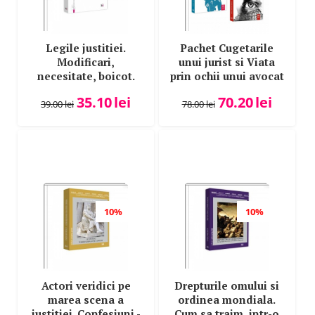
Mihai David
Mihai Mares
Mihail Albici
Legile justitiei.
Pachet Cugetarile
Modificari,
unui jurist si Viata
Mihail Stanescu-Sas
necesitate, boicot.
prin ochii unui avocat
Mihail Udroiu
Comentariu pe
- Mihai Adrian Hotca
35.10
lei
70.20
lei
articole. Legea nr.
39.00
lei
78.00
lei
Mihaly Ficsor
303-2004, Legea nr.
Mircea Damaschin
304-2004, Legea nr.
317-2004 - Ion Popa
Mircea Dan Bob
Mircea Dutu
Mircea N. Costin
Mirela Carmen Dobrila
10%
10%
Miron Gavril Popescu
Monica Marcela Dinu Bakos
Nadia Cantemir-Stoica
Actori veridici pe
Drepturile omului si
Nadia-Cerasela Anitei
marea scena a
ordinea mondiala.
Nicolae Volonciu
justitiei. Confesiuni -
Cum sa traim, intr-o