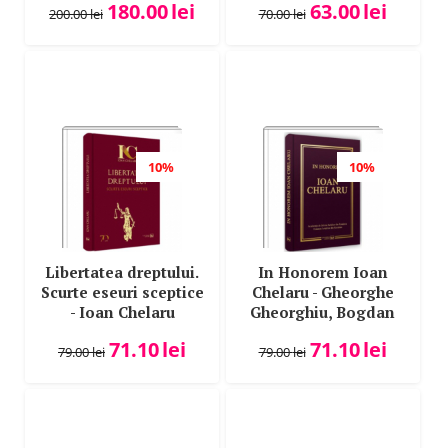
180.00
lei
63.00
lei
200.00
lei
70.00
lei
Cristiana Irinel Stoica
Cristiana Mihaela Craciunescu
Cristina Casian
Cristina Cornelia Feurdean
Cristina Pop
Cristina-Elena Popa Tache
10%
10%
Cristina-Maria Sangeorzan
Cristinel Ghigheci
Csaba Bela Nasz
Libertatea dreptului.
In Honorem Ioan
Dan Dediu
Scurte eseuri sceptice
Chelaru - Gheorghe
- Ioan Chelaru
Gheorghiu, Bogdan
Dan Drosu Saguna
Liviu Ciuca
Dan Lupascu
71.10
lei
71.10
lei
79.00
lei
79.00
lei
Daniel Nitu
Daniela Cristina Valea
Daniela Negrila