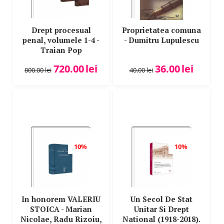
Ion Ristea
Ion Rusu
Drept procesual
Proprietatea comuna
Iosif R. Urs
penal, volumele 1-4 -
- Dumitru Lupulescu
Traian Pop
Irina Olivia Calineascu
Iulia Alexandra Bosneanu
720.00
lei
36.00
lei
800.00
lei
40.00
lei
Lacrima Bianca Luntraru
Laura Cristina Neamt
Laura Maria Stanila
Laura Maria Stanila
Laura Smarandi
10%
10%
Laura-Maria Stanila
Laurentiu Bucur
Laurentiu Ricu
Lazar Ciprian Ureche
In honorem VALERIU
Un Secol De Stat
STOICA - Marian
Unitar Si Drept
Lidia Barac
Nicolae, Radu Rizoiu,
National (1918-2018).