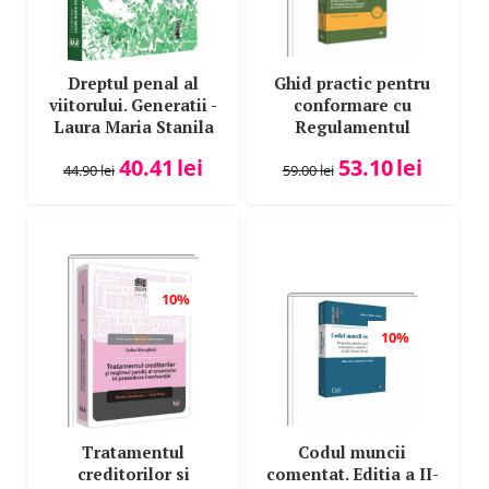
Sevastian Cercel
Snejana Sulima
Dreptul penal al
Ghid practic pentru
Sonia Florea
viitorului. Generatii -
conformare cu
Stanciu D Carpenaru
Laura Maria Stanila
Regulamentul
General privind
Teodor Manea
40.41
lei
53.10
lei
Protectia Datelor.
44.90
lei
59.00
lei
Tiberiu-Vlad Patancius
Instrument de audit -
Laurentiu Bucur
Traian Darjan
Traian Pop
Tudor Vidrean
10%
Tudorel Toader
10%
Tudorel Toader (coord)
Valentina Lidia Lupu
Valeriu Stoica
Vasile Bozesan
Tratamentul
Codul muncii
Vasile Nemes
creditorilor si
comentat. Editia a II-