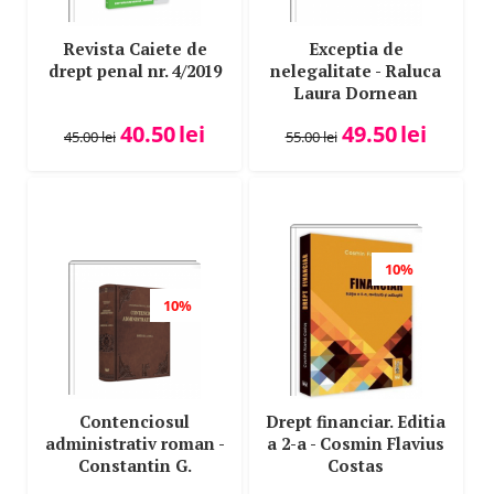
Constantin Duvac
Constantin G. Rarincescu
Revista Caiete de
Exceptia de
drept penal nr. 4/2019
nelegalitate - Raluca
Corina Georgiana Costea (Cioroiu)
Laura Dornean
Corina Petica Roman
Paunescu
40.50
lei
49.50
lei
Cornelia Munteanu
45.00
lei
55.00
lei
Cornelia Sus
Corneliu Birsan
Corneliu Turianu
Cosmin Flavius Costas
10%
Cosmin Razvan Mihaila
10%
Cozmin-Antoniu Obancia
Cristian Paziuc
Cristian Balan
Contenciosul
Drept financiar. Editia
Cristian Gheorghe
administrativ roman -
a 2-a - Cosmin Flavius
Cristian Ioan
Constantin G.
Costas
Cristian Mitrache
Rarincescu