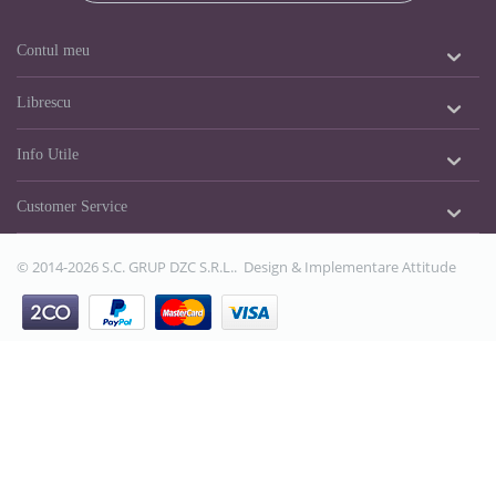
Contul meu
Librescu
Info Utile
Customer Service
© 2014-2026 S.C. GRUP DZC S.R.L.. Design & Implementare
Attitude