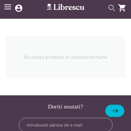


Nu exista produse in aceasta sectiune
Doriti noutati?
Abonare