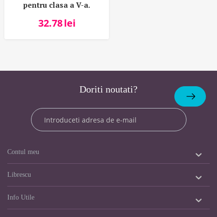
pentru clasa a V-a.
Informatica si
32.78
lei
TIC(Carmen Diana
Baican)
Doriti noutati?
Abonare
Contul meu
Librescu
Info Utile