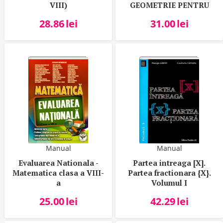
VIII)
GEOMETRIE PENTRU
CLASELE V-VIII
28.86
lei
31.00
lei
Manual
Manual
Evaluarea Nationala -
Partea intreaga [X].
Matematica clasa a VIII-
Partea fractionara {X}.
a
Volumul I
25.00
lei
42.29
lei