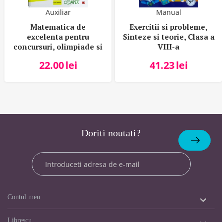
Auxiliar
Manual
Matematica de
Exercitii si probleme,
excelenta pentru
Sinteze si teorie, Clasa a
concursuri, olimpiade si
VIII-a
centre de excelenta -
22.00
lei
41.23
lei
clasa a XII-a, Volumul II
Analiza matematica
Doriti noutati?
Abonare
Contul meu
Librescu