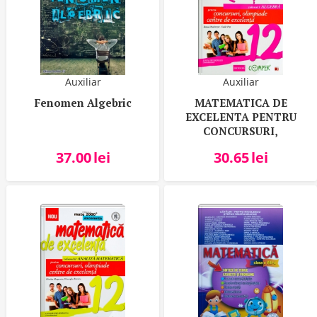
Auxiliar
Auxiliar
Fenomen Algebric
MATEMATICA DE
EXCELENTA PENTRU
CONCURSURI,
OLIMPIADE SI CENTRE
37.00
lei
30.65
lei
DE EXCELENTA. CLASA
A 12-A. VOLUMUL I -
ALGEBRA