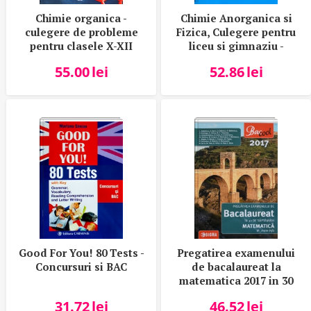
Chimie organica -
Chimie Anorganica si
culegere de probleme
Fizica, Culegere pentru
pentru clasele X-XII
liceu si gimnaziu -
Sinteze - Probleme -
55.00
lei
52.86
lei
Teste.
Good For You! 80 Tests -
Pregatirea examenului
Concursuri si BAC
de bacalaureat la
matematica 2017 in 30
de saptamani - M-mate-
31.72
lei
46.52
lei
info