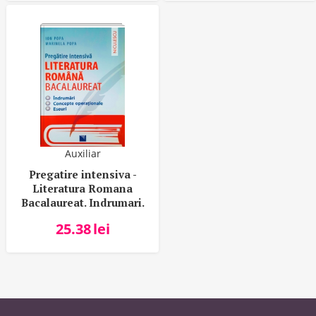
Auxiliar
Pregatire intensiva -
Literatura Romana
Bacalaureat. Indrumari.
Concepte operationale.
25.38
lei
Eseuri