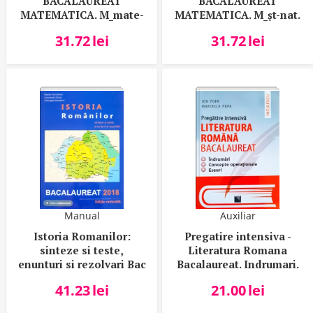
BACALAUREAT
BACALAUREAT
MATEMATICA. M_mate-
MATEMATICA. M_şt-nat.
info
31.72
lei
31.72
lei
Manual
Auxiliar
Istoria Romanilor:
Pregatire intensiva -
sinteze si teste,
Literatura Romana
enunturi si rezolvari Bac
Bacalaureat. Indrumari.
2018
Concepte operationale.
41.23
lei
21.00
lei
Eseuri