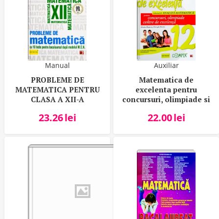
Manual
Auxiliar
PROBLEME DE
Matematica de
MATEMATICA PENTRU
excelenta pentru
CLASA A XII-A
concursuri, olimpiade si
centre de excelenta -
23.26
lei
22.00
lei
clasa a XII-a, Volumul II
Analiza matematica