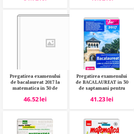
Pregatirea examenului
Pregatirea examenului
de bacalaureat 2017 la
de BACALAUREAT in 30
matematica in 30 de
de saptamani pentru
saptamani - M-st-nat
Limba si literatura
46.52
lei
41.23
lei
romana