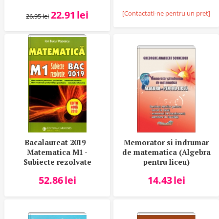
Gherghel
22.91
lei
[Contactati-ne pentru un pret]
26.95
lei
Bacalaureat 2019 -
Memorator si indrumar
Matematica M1 -
de matematica (Algebra
Subiecte rezolvate
pentru liceu)
52.86
lei
14.43
lei