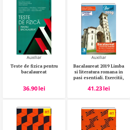
Auxiliar
Auxiliar
Teste de fizica pentru
Bacalaureat 2019 Limba
bacalaureat
si literatura romana in
pasi esentiali. Exercitii,
recomandari, exemple
36.90
lei
41.23
lei
pentru liceu si examenul
de bacalaureat - Alina
Dinu