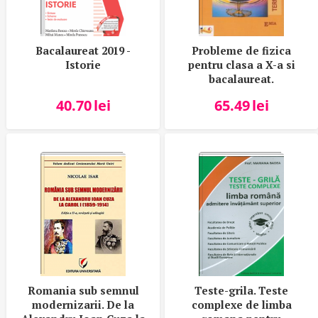
Bacalaureat 2019 -
Probleme de fizica
Istorie
pentru clasa a X-a si
bacalaureat.
Termodinamica - Traian
40.70
lei
65.49
lei
Anghel
Romania sub semnul
Teste-grila. Teste
modernizarii. De la
complexe de limba