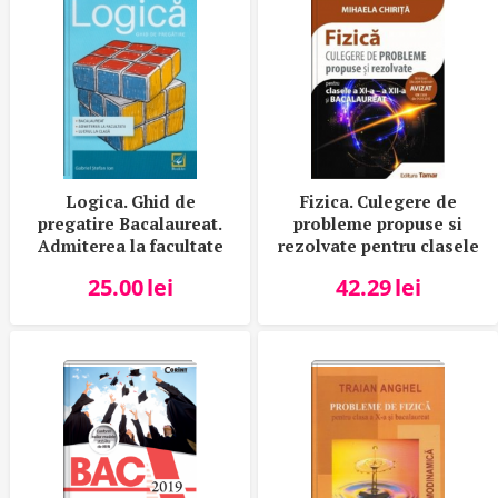
Logica. Ghid de
Fizica. Culegere de
pregatire Bacalaureat.
probleme propuse si
Admiterea la facultate
rezolvate pentru clasele
a XI-a - a XII-a si
25.00
lei
42.29
lei
bacalaureat. Avizata
MEN 2018 - Mihaela
Chirita