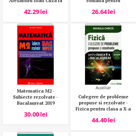
Alexandru Ioan Cuza la
romana pentru
Carol I (1859 – 1914) -
admiterea in
42.29
lei
26.64
lei
Nicolae Isar
invatamantul superior -
Mariana Badea
Auxiliar
Matematica M2 -
Culegere de probleme
Subiecte rezolvate -
propuse si rezolvate -
Bacalaureat 2019
Fizica pentru clasa a X-a
30.00
lei
si bacalaureat
44.40
lei