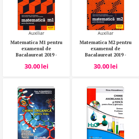
Auxiliar
Auxiliar
Matematica M1 pentru
Matematica M2 pentru
examenul de
examenul de
Bacalaureat 2019 -
Bacalaureat 2019 -
Marian Andronache
Marian Andronache
30.00
lei
30.00
lei
(Filiera teoretica,
(Filierea teoretica,
profilul real,
profilul real,
specializarea mate-info.
specializarea stiinte ale
Filierea vocationala,
naturii, filiera
profilul militar,
tehnologica, toate
specializarea mate-info)
profilurile)