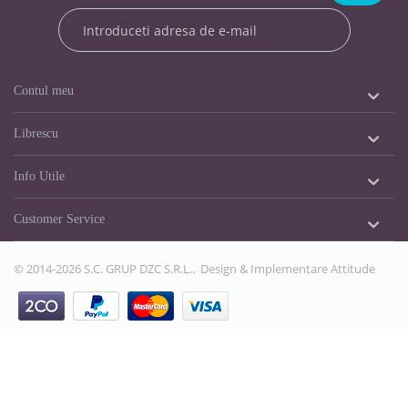
Contul meu
Librescu
Info Utile
Customer Service
© 2014-2026 S.C. GRUP DZC S.R.L.. Design & Implementare
Attitude