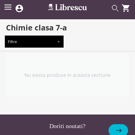


Chimie clasa 7-a
Filtre
Nu exista produse in aceasta sectiune
Doriti noutati?
Abonare