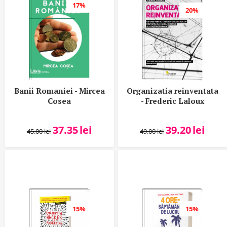
17%
20%
Banii Romaniei - Mircea
Organizatia reinventata
Cosea
- Frederic Laloux
37.35
lei
39.20
lei
45.00
lei
49.00
lei
15%
15%