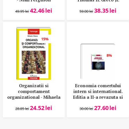
42.46
lei
38.35
lei
49.95
lei
59.00
lei
15%
8%
Organizatii si
Economia comertului
comportament
intern si international.
organizational - Mihaela
Editia a II-a revazuta si
Vlasceanu
adaugita - Carmen
24.52
lei
27.60
lei
Eugenia Costea,
28.85
lei
30.00
lei
Andreea Simona
Saseanu