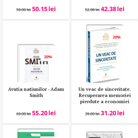
Berkowski
viitorul economiei
50.15
lei
42.38
lei
globale - Joseph A.
59.00
lei
52.98
lei
Schumpeter
20%
20%
Avutia natiunilor - Adam
Un veac de sinceritate.
Smith
Recuperarea memoriei
pierdute a economiei
romanesti 1918-2018 -
55.20
lei
31.20
lei
Liviu Voinea
69.00
lei
39.00
lei