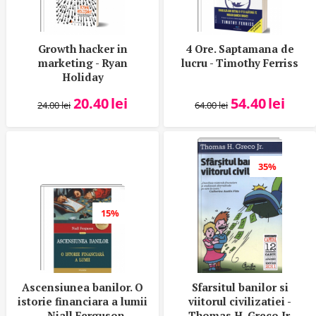
Growth hacker in
4 Ore. Saptamana de
marketing - Ryan
lucru - Timothy Ferriss
Holiday
20.40
lei
54.40
lei
24.00
lei
64.00
lei
35%
15%
Ascensiunea banilor. O
Sfarsitul banilor si
istorie financiara a lumii
viitorul civilizatiei -
- Niall Ferguson
Thomas H. Greco Jr.