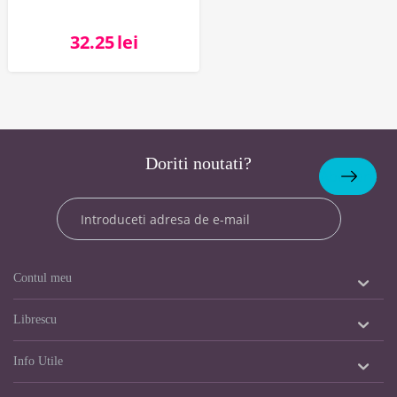
32.25
lei
Doriti noutati?
Abonare
Contul meu
Librescu
Info Utile