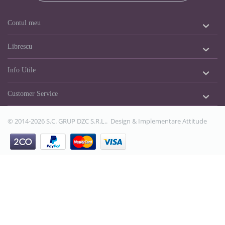
Contul meu
Librescu
Info Utile
Customer Service
© 2014-2026 S.C. GRUP DZC S.R.L.. Design & Implementare
Attitude