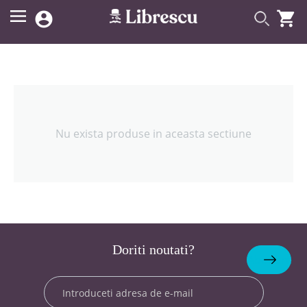


Nu exista produse in aceasta sectiune
Doriti noutati?
Abonare