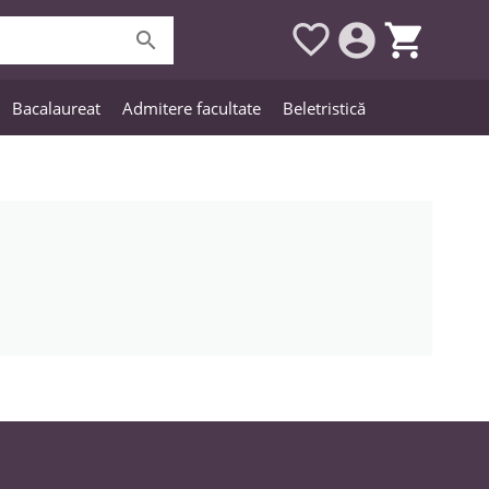




Bacalaureat
Admitere facultate
Beletristică