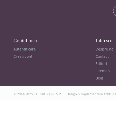
Contul meu
Librescu
Autentificare
Despre noi
Creati cont
Contact
Edituri
Sitemap
Blog
© 2014-2026 S.C. GRUP DZC S.R.L.. Design & Implementare
Attitud