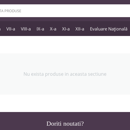
a
VII-a
VIII-a
IX-a
X-a
XI-a
XII-a
Evaluare Națională
Nu exista produse in aceasta sectiune
Doriti noutati?