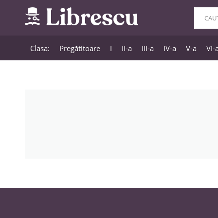
Clasa:
Pregătitoare
I
II-a
III-a
IV-a
V-a
VI-