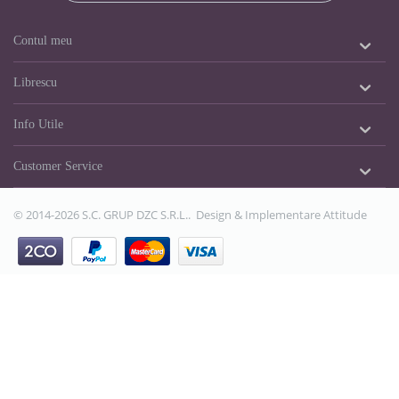
Contul meu
Librescu
Info Utile
Customer Service
© 2014-2026 S.C. GRUP DZC S.R.L.. Design & Implementare
Attitude