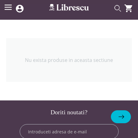


Nu exista produse in aceasta sectiune
Doriti noutati?
Abonare