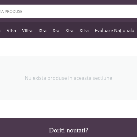
a
VII-a
VIII-a
IX-a
X-a
XI-a
XII-a
Evaluare Națională
Nu exista produse in aceasta sectiune
Doriti noutati?