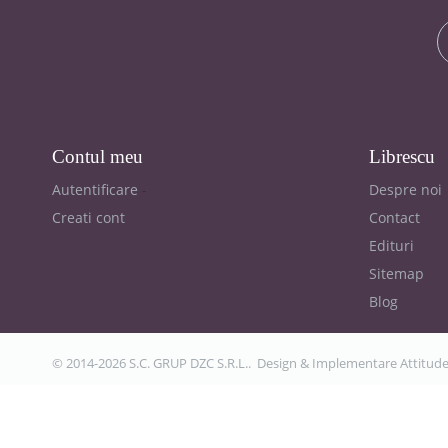
Contul meu
Librescu
Autentificare
Despre noi
Creati cont
Contact
Edituri
Sitemap
Blog
© 2014-2026 S.C. GRUP DZC S.R.L.. Design & Implementare
Attitud