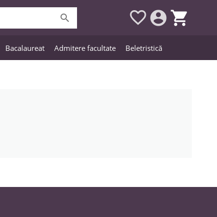




Bacalaureat
Admitere facultate
Beletristică