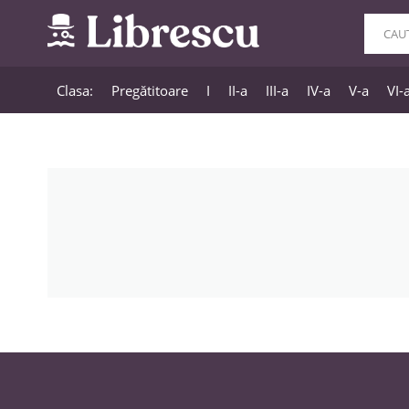
Clasa:
Pregătitoare
I
II-a
III-a
IV-a
V-a
VI-