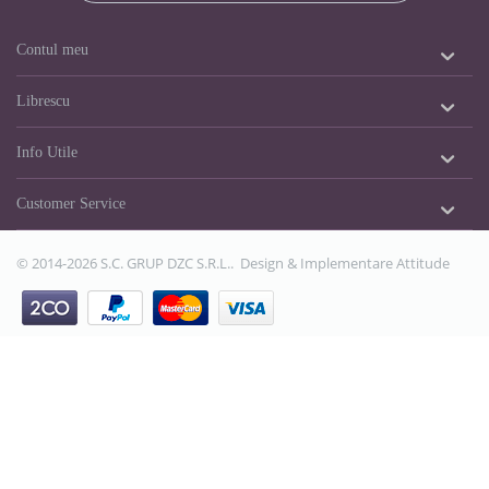
Contul meu
Librescu
Info Utile
Customer Service
© 2014-2026 S.C. GRUP DZC S.R.L.. Design & Implementare
Attitude