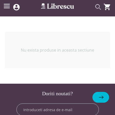


Nu exista produse in aceasta sectiune
Doriti noutati?
Abonare