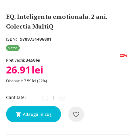
EQ. Inteligenta emotionala. 2 ani.
Colectia MultiQ
ISBN:
9789731496801
in stoc
22%
Pret vechi:
34.50
lei
26.91
lei
Discount:
7.59
lei
(
22
%)
Cantitate:
−
+
Adaugă în coș