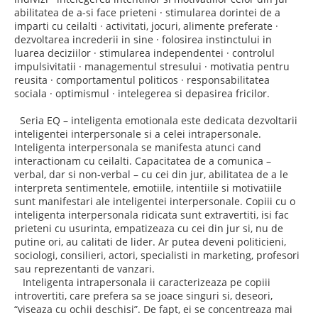
abilitatea de a-si face prieteni · stimularea dorintei de a
imparti cu ceilalti · activitati, jocuri, alimente preferate ·
dezvoltarea increderii in sine · folosirea instinctului in
luarea deciziilor · stimularea independentei · controlul
impulsivitatii · managementul stresului · motivatia pentru
reusita · comportamentul politicos · responsabilitatea
sociala · optimismul · intelegerea si depasirea fricilor.
Seria EQ – inteligenta emotionala este dedicata dezvoltarii
inteligentei interpersonale si a celei intrapersonale.
Inteligenta interpersonala se manifesta atunci cand
interactionam cu ceilalti. Capacitatea de a comunica –
verbal, dar si non-verbal – cu cei din jur, abilitatea de a le
interpreta sentimentele, emotiile, intentiile si motivatiile
sunt manifestari ale inteligentei interpersonale. Copiii cu o
inteligenta interpersonala ridicata sunt extravertiti, isi fac
prieteni cu usurinta, empatizeaza cu cei din jur si, nu de
putine ori, au calitati de lider. Ar putea deveni politicieni,
sociologi, consilieri, actori, specialisti in marketing, profesori
sau reprezentanti de vanzari.
Inteligenta intrapersonala ii caracterizeaza pe copiii
introvertiti, care prefera sa se joace singuri si, deseori,
“viseaza cu ochii deschisi”. De fapt, ei se concentreaza mai