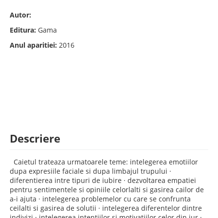
Autor:
Editura:
Gama
Anul aparitiei:
2016
Descriere
Caietul trateaza urmatoarele teme: intelegerea emotiilor
dupa expresiile faciale si dupa limbajul trupului ·
diferentierea intre tipuri de iubire · dezvoltarea empatiei
pentru sentimentele si opiniile celorlalti si gasirea cailor de
a-i ajuta · intelegerea problemelor cu care se confrunta
ceilalti si gasirea de solutii · intelegerea diferentelor dintre
indivizi · intelegerea intentiilor si motivatiilor celor din jur ·