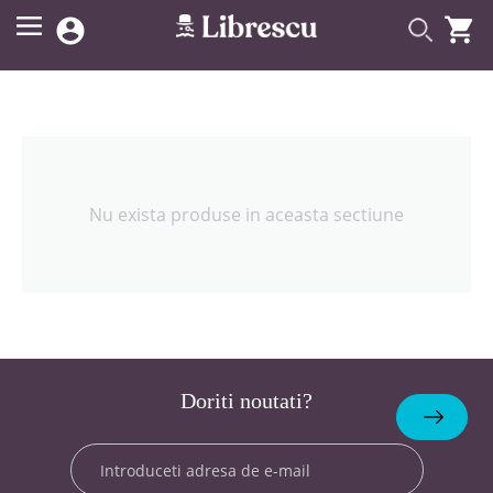


Nu exista produse in aceasta sectiune
Doriti noutati?
Abonare