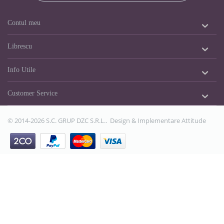
Contul meu
Librescu
Info Utile
Customer Service
© 2014-2026 S.C. GRUP DZC S.R.L.. Design & Implementare
Attitude