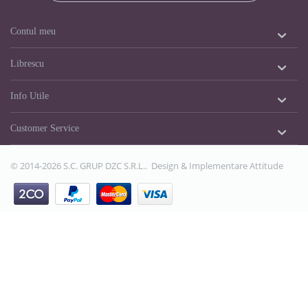
Contul meu
Librescu
Info Utile
Customer Service
© 2014-2026 S.C. GRUP DZC S.R.L.. Design & Implementare
Attitude