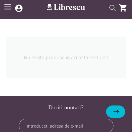


Nu exista produse in aceasta sectiune
Doriti noutati?
Abonare