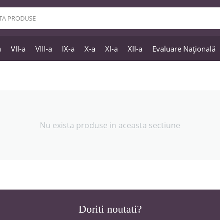
a
VII-a
VIII-a
IX-a
X-a
XI-a
XII-a
Evaluare Națională
Nu exista produse in aceasta sectiune
Doriti noutati?