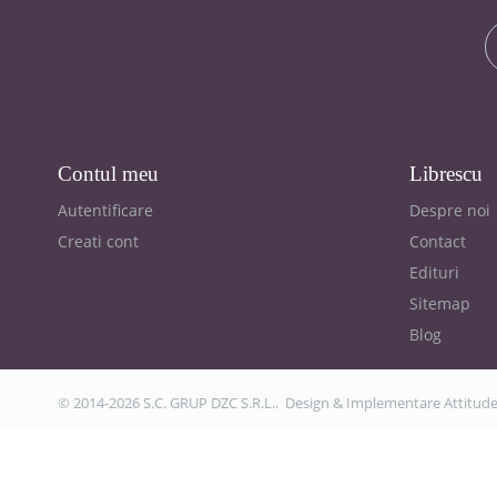
Contul meu
Librescu
Autentificare
Despre noi
Creati cont
Contact
Edituri
Sitemap
Blog
© 2014-2026 S.C. GRUP DZC S.R.L.. Design & Implementare
Attitud