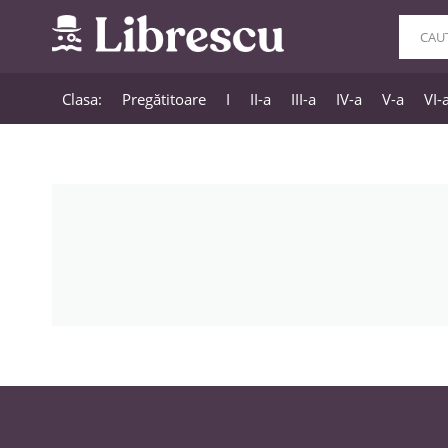
Clasa:
Pregătitoare
I
II-a
III-a
IV-a
V-a
VI-