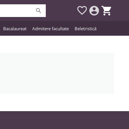




Bacalaureat
Admitere facultate
Beletristică