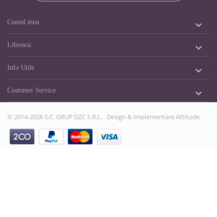
Contul meu
Librescu
Info Utile
Customer Service
© 2014-2026 S.C. GRUP DZC S.R.L.. Design & Implementare
Attitude