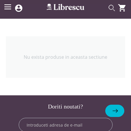


Nu exista produse in aceasta sectiune
Doriti noutati?
Abonare