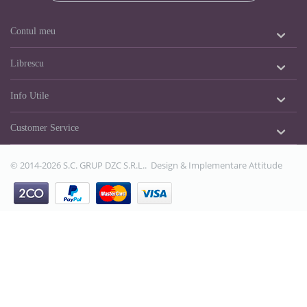
Contul meu
Librescu
Info Utile
Customer Service
© 2014-2026 S.C. GRUP DZC S.R.L.. Design & Implementare
Attitude