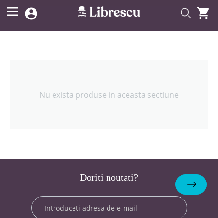


Nu exista produse in aceasta sectiune
Doriti noutati?
Abonare