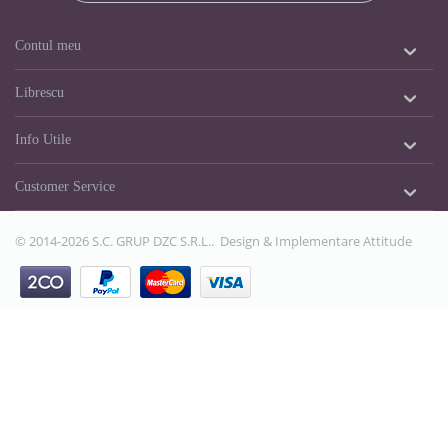
Contul meu
Librescu
Info Utile
Customer Service
© 2014-2026 S.C. GRUP DZC S.R.L.. Design & Implementare
Attitude