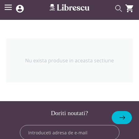


Nu exista produse in aceasta sectiune
Doriti noutati?
Abonare