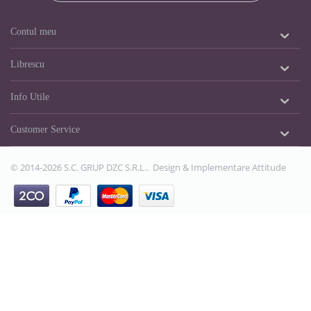
Contul meu
Librescu
Info Utile
Customer Service
© 2014-2026 S.C. GRUP DZC S.R.L.. Design & Implementare
Attitude