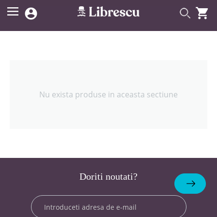


Nu exista produse in aceasta sectiune
Doriti noutati?
Abonare