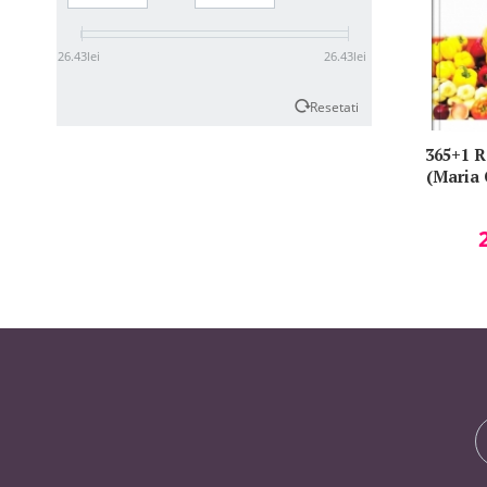
26.43
lei
26.43
lei
Resetati
365+1 R
(Maria 