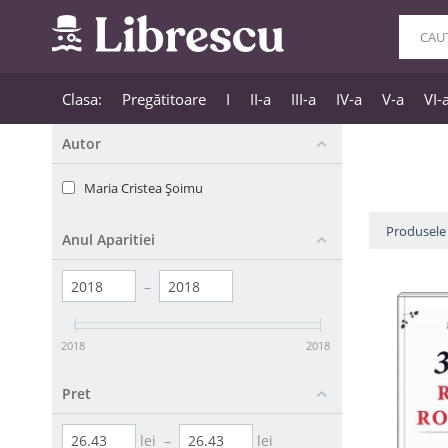
Clasa:
Pregătitoare
I
II-a
III-a
IV-a
V-a
VI-
Autor
Maria Cristea Şoimu
Produsele 
Anul Aparitiei
–
2018
2018
Pret
lei
–
lei