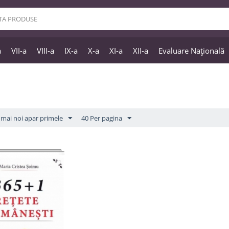
a
VII-a
VIII-a
IX-a
X-a
XI-a
XII-a
Evaluare Națională
mai noi apar primele
40 Per pagina