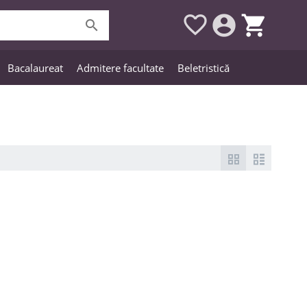




Bacalaureat
Admitere facultate
Beletristică