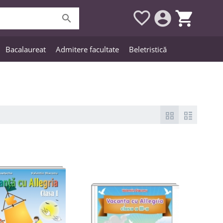




Bacalaureat
Admitere facultate
Beletristică