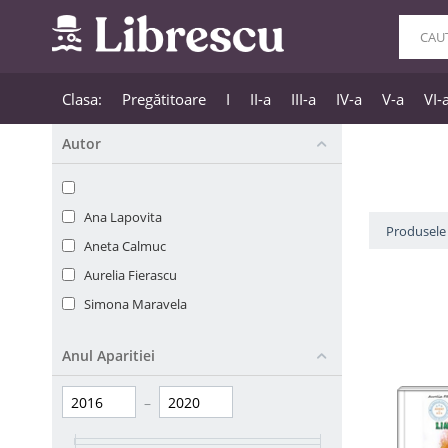
Clasa:
Pregătitoare
I
II-a
III-a
IV-a
V-a
VI-
Autor
Ana Lapovita
Produsele 
Aneta Calmuc
Aurelia Fierascu
Simona Maravela
Anul Aparitiei
–