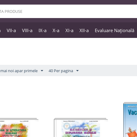
a
VII-a
VIII-a
IX-a
X-a
XI-a
XII-a
Evaluare Națională
mai noi apar primele
40 Per pagina