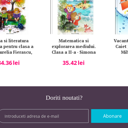
 si literatura
Matematica si
Vacant
 pentru clasa a
explorarea mediului.
Caiet
Aurelia Fierascu,
Clasa a II-a - Simona
Mih
a Lapovita
Maravela, Aneta Calmuc
(di
34.36
lei
35.42
lei
Doriti noutati?
Abonare