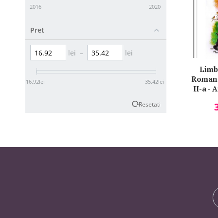
2016
2020
Pret
lei
–
lei
Limba
Romana
16.92
lei
35.42
lei
II-a - 
An
Resetati