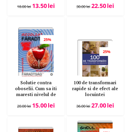
si copii cooperanti. In
limba maghiara
13.50
lei
22.50
lei
limba maghiara
18.00
lei
30.00
lei
25%
25%
Solutie contra
100 de transformari
oboselii. Cum sa iti
rapide si de efect ale
maresti nivelul de
locuintei
energie in 8 pasi. In
15.00
lei
27.00
lei
limba maghiara
20.00
lei
36.00
lei