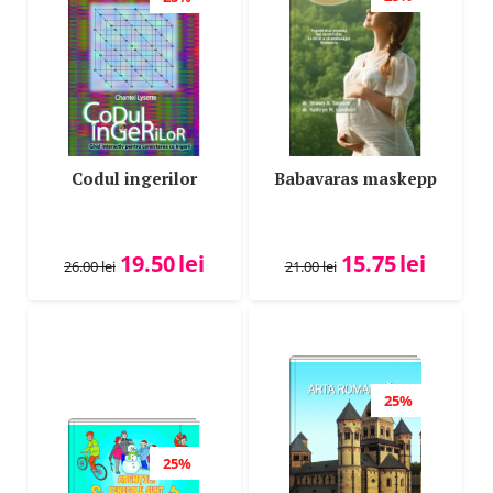
Codul ingerilor
Babavaras maskepp
19.50
lei
15.75
lei
26.00
lei
21.00
lei
25%
25%