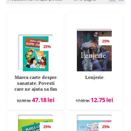
Petre Ispirescu
Piroska Gyula
Piroska Gyula
Robert Buttera
Ronelle Coburn
25%
Stefan Muzsai
25%
Marea carte despre
Lenjerie
sanatate. Povesti
care ne ajuta sa fim
sanatosi
47.18
lei
12.75
lei
62.90
lei
17.00
lei
25%
25%