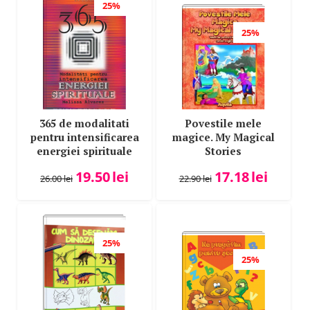
25%
25%
365 de modalitati
Povestile mele
pentru intensificarea
magice. My Magical
energiei spirituale
Stories
19.50
lei
17.18
lei
26.00
lei
22.90
lei
25%
25%