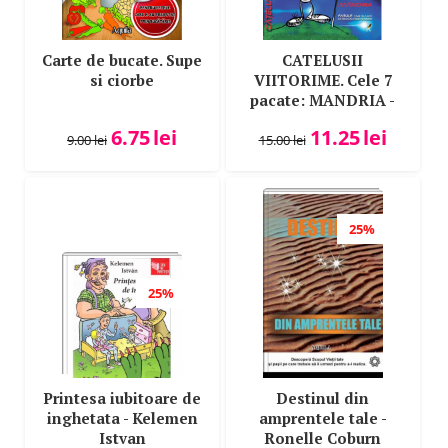
Carte de bucate. Supe
CATELUSII
si ciorbe
VIITORIME. Cele 7
pacate: MANDRIA -
Fabule care te ajuta
6.75
lei
11.25
lei
sa devii un caine pe
9.00
lei
15.00
lei
cinste
25%
25%
Printesa iubitoare de
Destinul din
inghetata - Kelemen
amprentele tale -
Istvan
Ronelle Coburn