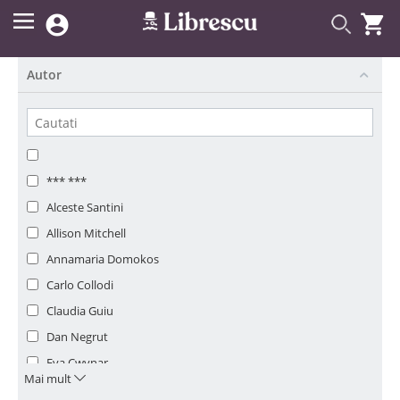


Autor
*** ***
Alceste Santini
Allison Mitchell
Annamaria Domokos
Carlo Collodi
Claudia Guiu
Dan Negrut
Eva Cwynar
Mai mult
Felix Salten