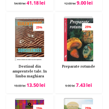
41.18
lei
9.00
lei
54.90
lei
12.00
lei
25%
25%
Destinul din
Preparate rotunde
amprentele tale. In
limba maghiara
13.50
lei
7.43
lei
18.00
lei
9.90
lei
25%
25%