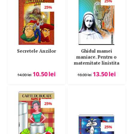
25%
25%
Secretele Anzilor
Ghidul mamei
maniace. Pentru o
maternitate linistita
si copii cooperanti -
10.50
lei
13.50
lei
Allison Mitchell
14.00
lei
18.00
lei
25%
25%