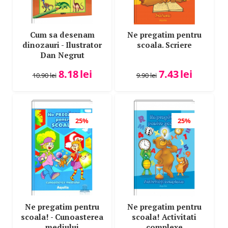
Cum sa desenam
Ne pregatim pentru
dinozauri - Ilustrator
scoala. Scriere
Dan Negrut
8.18
lei
7.43
lei
10.90
lei
9.90
lei
25%
25%
Ne pregatim pentru
Ne pregatim pentru
scoala! - Cunoasterea
scoala! Activitati
mediului
complexe