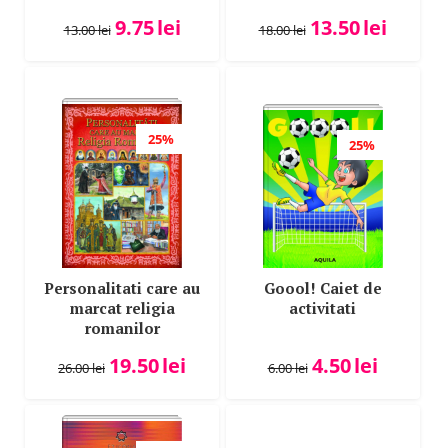
9.75
lei
13.50
lei
13.00
lei
18.00
lei
25%
25%
Personalitati care au
Goool! Caiet de
marcat religia
activitati
romanilor
19.50
lei
4.50
lei
26.00
lei
6.00
lei