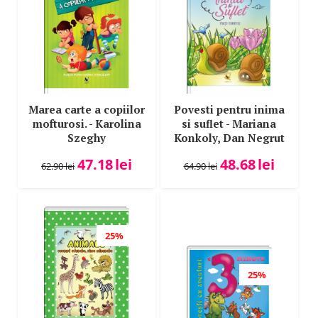
Marea carte a copiilor
Povesti pentru inima
mofturosi. - Karolina
si suflet - Mariana
Szeghy
Konkoly, Dan Negrut
47.18
lei
48.68
lei
62.90
lei
64.90
lei
25%
25%