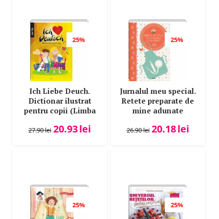
25%
25%
Ich Liebe Deuch.
Jurnalul meu special.
Dictionar ilustrat
Retete preparate de
pentru copii (Limba
mine adunate
maghiara)
20.93
lei
20.18
lei
27.90
lei
26.90
lei
25%
25%