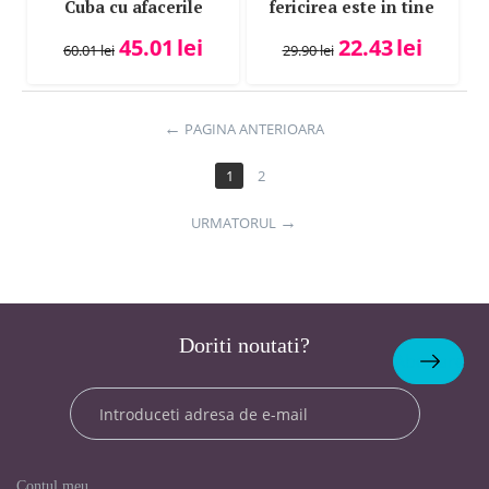
Cuba cu afacerile
fericirea este in tine
tale? - Piroska Gyula
45.01
lei
22.43
lei
60.01
lei
29.90
lei
PAGINA ANTERIOARA
1
2
URMATORUL
Doriti noutati?
Abonare
Contul meu