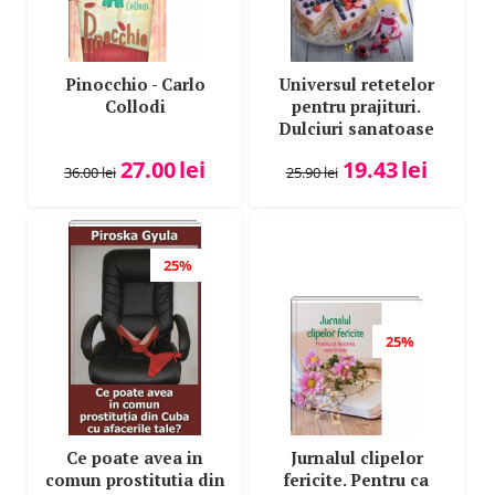
Pinocchio - Carlo
Universul retetelor
Collodi
pentru prajituri.
Dulciuri sanatoase
pentru copii
27.00
lei
19.43
lei
pofticiosi
36.00
lei
25.90
lei
25%
25%
Ce poate avea in
Jurnalul clipelor
comun prostitutia din
fericite. Pentru ca