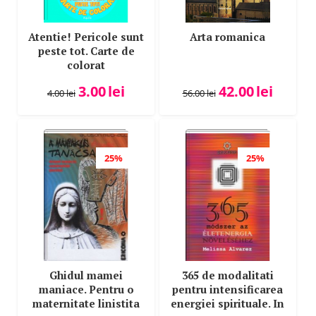
Atentie! Pericole sunt
Arta romanica
peste tot. Carte de
colorat
3.00
lei
42.00
lei
4.00
lei
56.00
lei
25%
25%
Ghidul mamei
365 de modalitati
maniace. Pentru o
pentru intensificarea
maternitate linistita
energiei spirituale. In