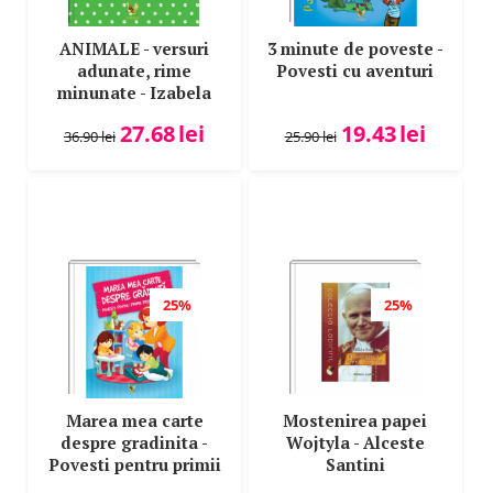
ANIMALE - versuri
3 minute de poveste -
adunate, rime
Povesti cu aventuri
minunate - Izabela
Constantin
27.68
lei
19.43
lei
36.90
lei
25.90
lei
25%
25%
Marea mea carte
Mostenirea papei
despre gradinita -
Wojtyla - Alceste
Povesti pentru primii
Santini
pasi la gradinita