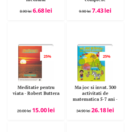
6.68
lei
7.43
lei
8.90
lei
9.90
lei
25%
25%
Meditatie pentru
Ma joc si invat. 300
viata - Robert Buttera
activitati de
matematica 5-7 ani -
Marina Rengle
15.00
lei
26.18
lei
20.00
lei
34.90
lei