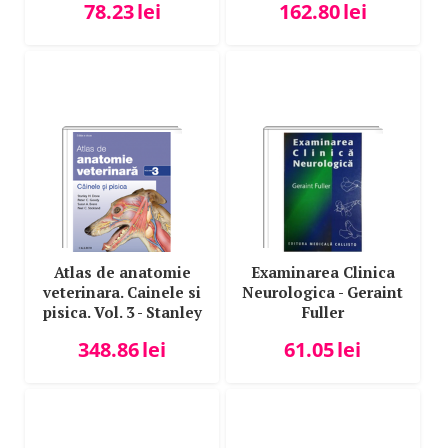
78.23
lei
162.80
lei
Atlas de anatomie
Examinarea Clinica
veterinara. Cainele si
Neurologica - Geraint
pisica. Vol. 3 - Stanley
Fuller
H. Done, Peter C.
348.86
lei
61.05
lei
Goody, Susan A.
Evans, Neil C.
Stickland