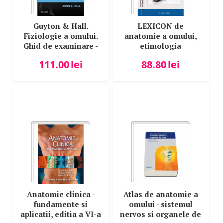
Guyton & Hall.
LEXICON de
Fiziologie a omului.
anatomie a omului,
Ghid de examinare -
etimologia
John E. Hall
termenilor anatomici
111.00
lei
88.80
lei
Anatomie clinica -
Atlas de anatomie a
fundamente si
omului - sistemul
aplicatii, editia a VI-a
nervos si organele de