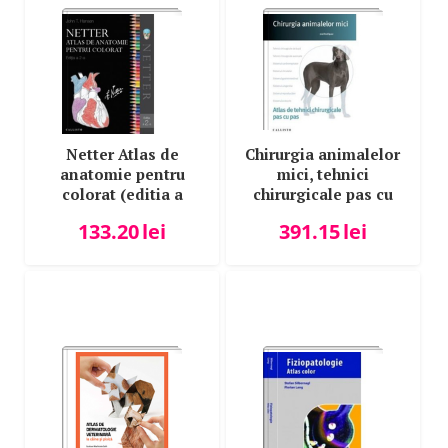
Stephen M. Stahl
Susan A. Evans
Thomas W. Sadler
Vinay Kumar
Netter Atlas de
Chirurgia animalelor
anatomie pentru
mici, tehnici
colorat (editia a
chirurgicale pas cu
doua) - Frank H.
pas, plus online - Jose
133.20
lei
391.15
lei
Netter, John T.
Rodriguez
Hansen