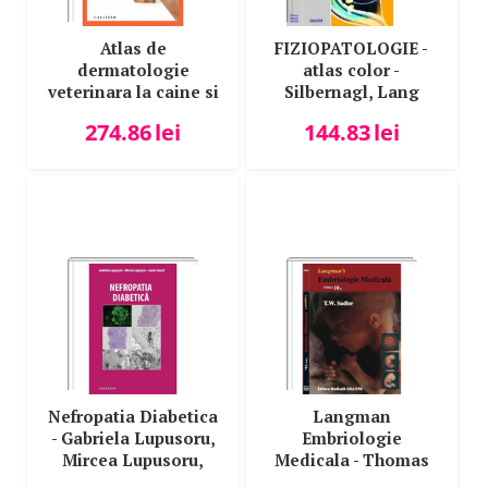
Atlas de
FIZIOPATOLOGIE -
dermatologie
atlas color -
veterinara la caine si
Silbernagl, Lang
pisica - Gustavo
274.86
lei
144.83
lei
Machicote Goth
Nefropatia Diabetica
Langman
- Gabriela Lupusoru,
Embriologie
Mircea Lupusoru,
Medicala - Thomas
Gener Ismail
W. Sadler