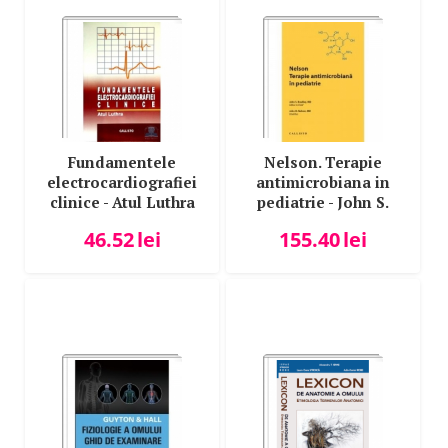
Fundamentele
Nelson. Terapie
electrocardiografiei
antimicrobiana in
clinice - Atul Luthra
pediatrie - John S.
Bradley, John D.
46.52
lei
155.40
lei
Nelson