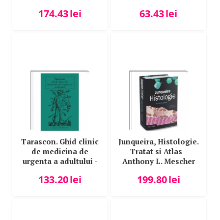
174.43
lei
63.43
lei
Tarascon. Ghid clinic
Junqueira, Histologie.
de medicina de
Tratat si Atlas -
urgenta a adultului -
Anthony L. Mescher
Richard J. Hamilton
133.20
lei
199.80
lei