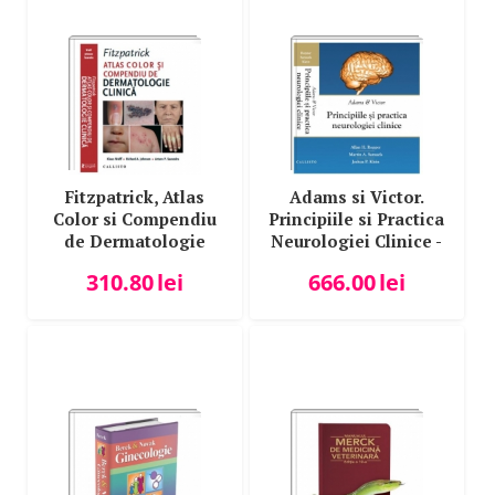
Fitzpatrick, Atlas
Adams si Victor.
Color si Compendiu
Principiile si Practica
de Dermatologie
Neurologiei Clinice -
Clinica - Klaus Wolff
Allan Ropper
310.80
lei
666.00
lei