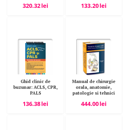
simt
320.32
lei
133.20
lei
Ghid clinic de
Manual de chirurgie
buzunar: ACLS, CPR,
orala, anatomie,
PALS
patologie si tehnici
chirurgicale
136.38
lei
444.00
lei