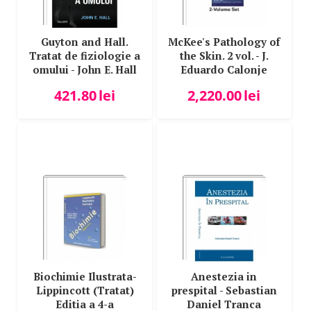
Guyton and Hall.
McKee's Pathology of
Tratat de fiziologie a
the Skin. 2 vol. - J.
omului - John E. Hall
Eduardo Calonje
Editia a XIII-a
421.80
lei
2,220.00
lei
Biochimie Ilustrata-
Anestezia in
Lippincott (Tratat)
prespital - Sebastian
Editia a 4-a
Daniel Tranca