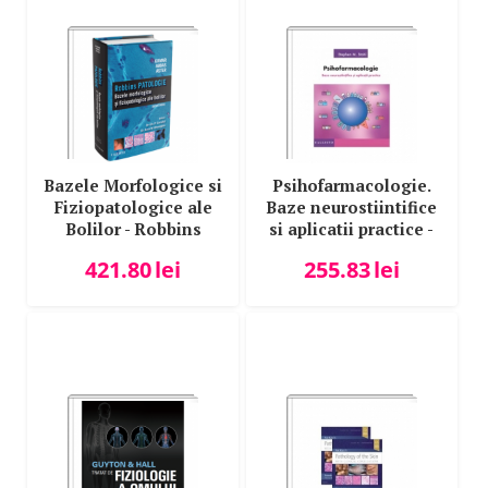
Bazele Morfologice si
Psihofarmacologie.
Fiziopatologice ale
Baze neurostiintifice
Bolilor - Robbins
si aplicatii practice -
PATOLOGIE, editia a
Stephen M. Stahl
421.80
lei
255.83
lei
IX-a, Vinay Kumar