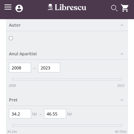


Autor
Anul Aparitiei
–
2008
2023
Pret
lei
–
lei
34.2
lei
46.55
lei