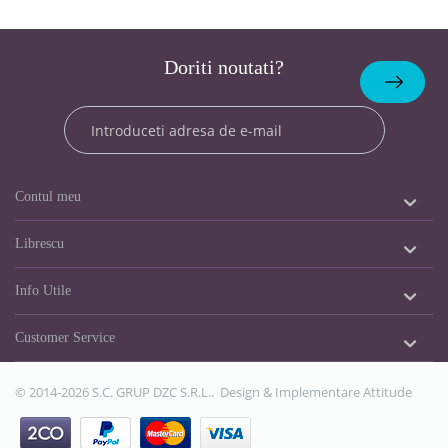
Doriti noutati?
Abonare
Contul meu
Librescu
Info Utile
Customer Service
© 2014-2026 S.C. GRUP DZC S.R.L.. Design & Implementare
Attitude