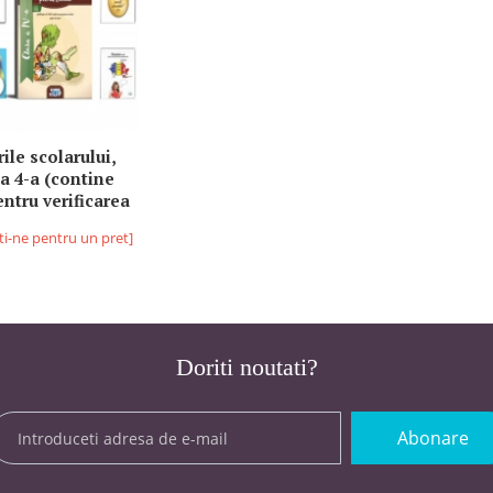
ile scolarului,
 a 4-a (contine
entru verificarea
ntelor). Romania
ti-ne pentru un pret]
 prin CENTENAR
rita - 6-10 ani,
ma si medalie
Doriti noutati?
Abonare