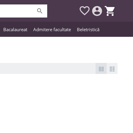




Bacalaureat
Admitere facultate
Beletristică