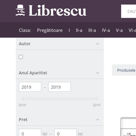
Clasa:
Pregătitoare
I
II-a
III-a
IV-a
V-a
VI-
Autor
Produsele 
Anul Aparitiei
–
2019
2019
Pret
lei
–
lei