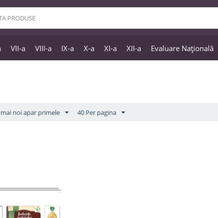
a
VII-a
VIII-a
IX-a
X-a
XI-a
XII-a
Evaluare Națională
mai noi apar primele
40 Per pagina