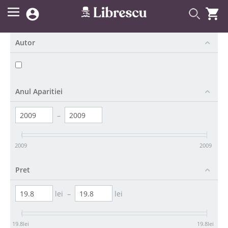


Autor
Anul Aparitiei
–
2009
2009
Pret
lei
–
lei
19.8
lei
19.8
lei