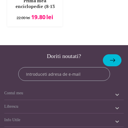
Prima mea
enciclopedie (8-13
ani)
19.80
lei
22.00
lei
Doriti noutati?
Abonare
Contul meu
Librescu
Info Utile