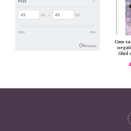
Pret
lei
–
lei
49
lei
49
lei
Cum sa 
Resetati
negati
Ghid 
centr
cogniti