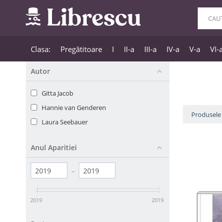
Clasa:
Pregătitoare
I
II-a
III-a
IV-a
V-a
VI-
Autor
Gitta Jacob
Hannie van Genderen
Produsele 
Laura Seebauer
Anul Aparitiei
–
2019
2019