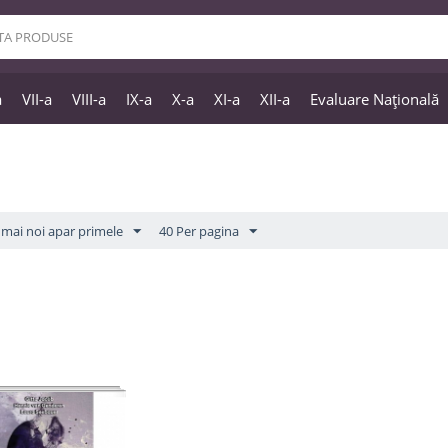
a
VII-a
VIII-a
IX-a
X-a
XI-a
XII-a
Evaluare Națională
mai noi apar primele
40 Per pagina