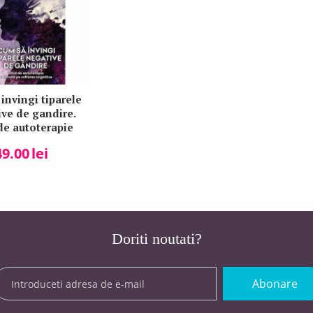
invingi tiparele
ve de gandire.
de autoterapie
ata pe scheme
49.00
lei
ve - Gitta Jacob
Doriti noutati?
Abonare