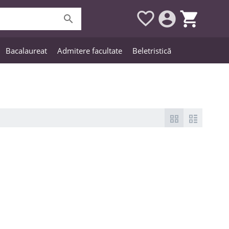




Bacalaureat
Admitere facultate
Beletristică