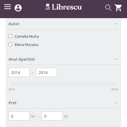


Autor
Camelia Muha
Elena Mocanu
Anul Aparitiei
–
2014
2014
Pret
lei
–
lei