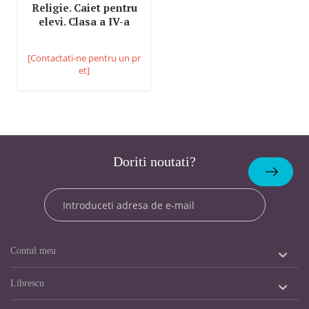
Religie. Caiet pentru
elevi. Clasa a IV-a
[Contactati-ne pentru un pr
et]
Doriti noutati?
Abonare
Contul meu
Librescu