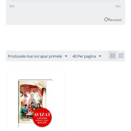
0
lei
0
lei
Resetati
Produsele mai noi apar primele
40 Per pagina