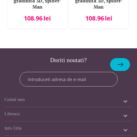
gradinita 3D, Spider-
gradinita 3D, Spider-
Man
Man
108.96
lei
108.96
lei
Doriti noutati?
Abonare
Contul meu
Librescu
Info Utile