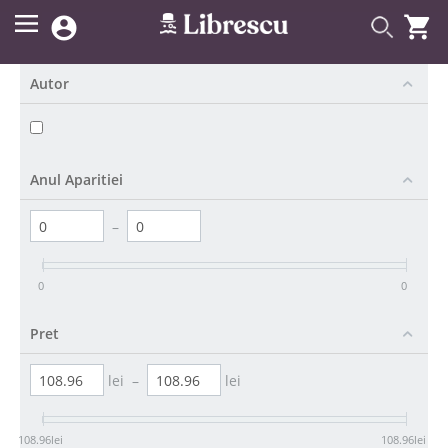


Autor
Anul Aparitiei
–
0
0
Pret
lei
–
lei
108.96
lei
108.96
lei