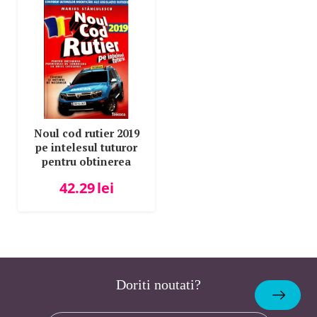
Noul cod rutier 2019
pe intelesul tuturor
pentru obtinerea
permisului de
42.29
lei
conducere la orice
categorie - Marius
Stanculescu (Contine
si notiuni de
mecanica)
Doriti noutati?
Abonare