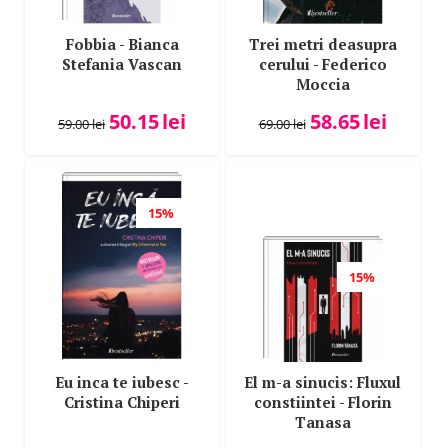
Fobbia - Bianca
Trei metri deasupra
Stefania Vascan
cerului - Federico
Moccia
50.15
lei
58.65
lei
59.00
lei
69.00
lei
15%
15%
Eu inca te iubesc -
El m-a sinucis: Fluxul
Cristina Chiperi
constiintei - Florin
Tanasa