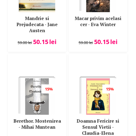
Mandrie si
Macar privim acelasi
Prejudecata - Jane
cer - Eva Winter
Austen
50.15
lei
50.15
lei
59.00
lei
59.00
lei
15%
15%
Berethor. Mostenirea
Doamna Fericire si
- Mihai Muntean
Sensul Vietii -
Claudia-Elena