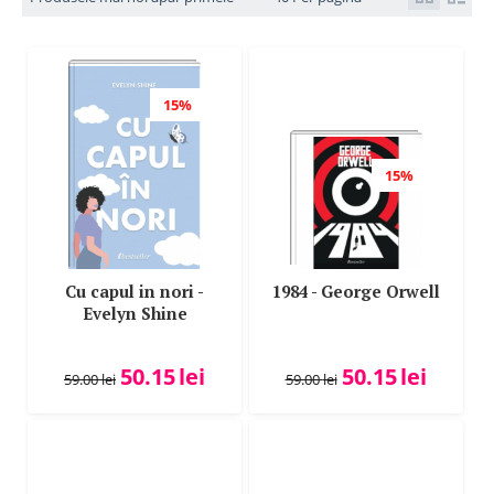
Vitali Cipileaga
15%
15%
Cu capul in nori -
1984 - George Orwell
Evelyn Shine
50.15
lei
50.15
lei
59.00
lei
59.00
lei