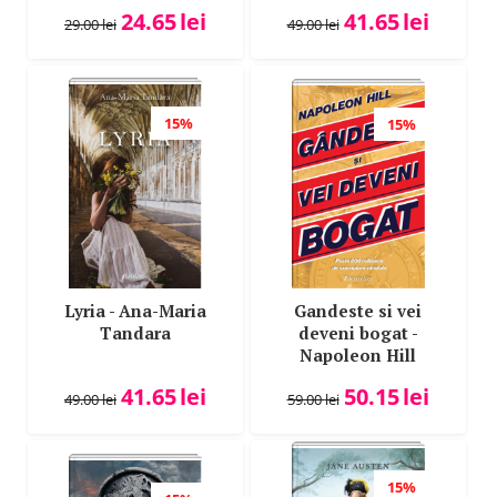
24.65
lei
41.65
lei
29.00
lei
49.00
lei
15%
15%
Lyria - Ana-Maria
Gandeste si vei
Tandara
deveni bogat -
Napoleon Hill
41.65
lei
50.15
lei
49.00
lei
59.00
lei
15%