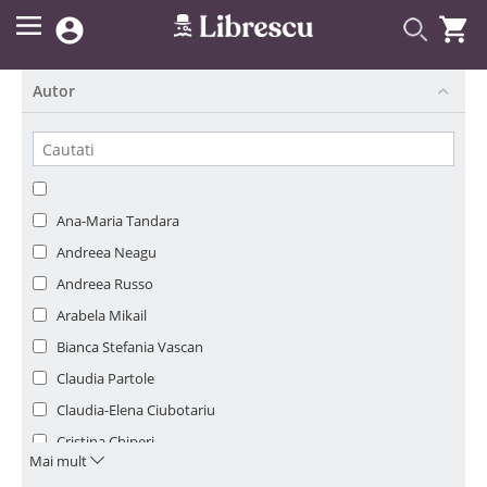


Autor
Ana-Maria Tandara
Andreea Neagu
Andreea Russo
Arabela Mikail
Bianca Stefania Vascan
Claudia Partole
Claudia-Elena Ciubotariu
Cristina Chiperi
Mai mult
Elena Dreglea