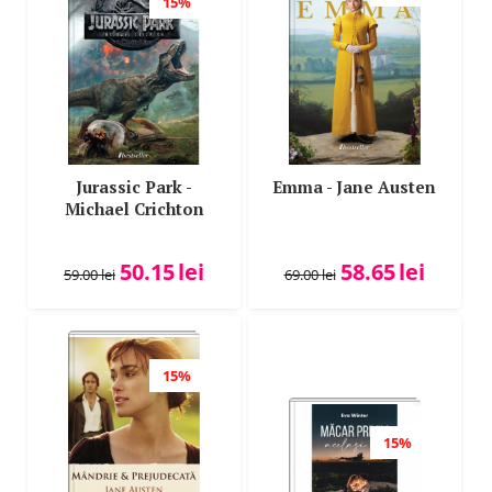
15%
Jurassic Park -
Emma - Jane Austen
Michael Crichton
50.15
lei
58.65
lei
59.00
lei
69.00
lei
15%
15%