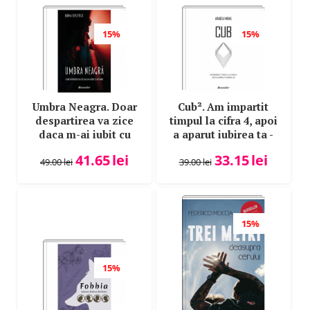
15%
15%
Umbra Neagra. Doar
Cub². Am impartit
despartirea va zice
timpul la cifra 4, apoi
daca m-ai iubit cu
a aparut iubirea ta -
adevarat - Karma
Arabela Mikail
41.65
lei
33.15
lei
Sufletescu
49.00
lei
39.00
lei
15%
15%