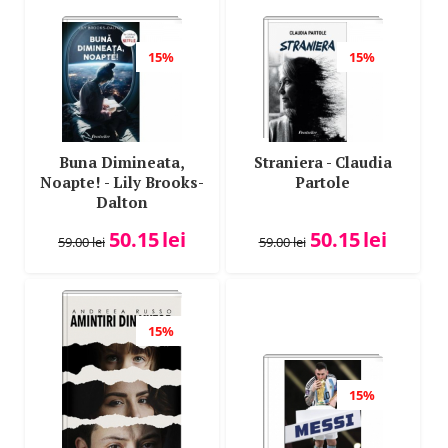
15%
15%
Buna Dimineata,
Straniera - Claudia
Noapte! - Lily Brooks-
Partole
Dalton
50.15
lei
50.15
lei
59.00
lei
59.00
lei
15%
15%