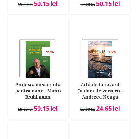
50.15
lei
50.15
lei
59.00
lei
59.00
lei
15%
15%
Profesia mea croita
Arta de la rasarit
pentru mine - Mario
(Volum de versuri) -
Bruhlmann
Andreea Neagu
50.15
lei
24.65
lei
59.00
lei
29.00
lei