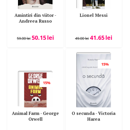
Amintiri din viitor -
Lionel Messi
Andreea Russo
50.15
lei
41.65
lei
59.00
lei
49.00
lei
15%
15%
Animal Farm - George
O secunda - Victoria
Orwell
Harea