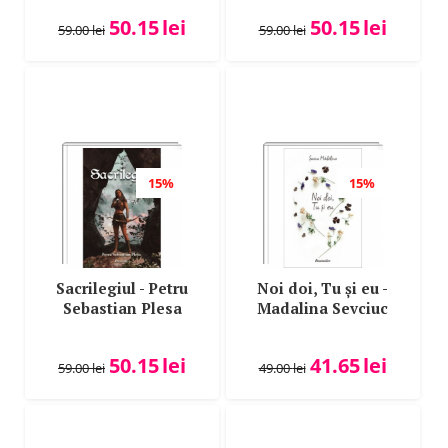
Ciubotariu
50.15
lei
50.15
lei
59.00
lei
59.00
lei
15%
15%
Sacrilegiul - Petru
Noi doi, Tu și eu -
Sebastian Plesa
Madalina Sevciuc
50.15
lei
41.65
lei
59.00
lei
49.00
lei